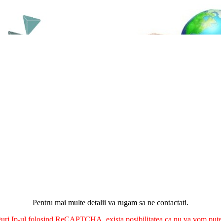
Pentru mai multe detalii va rugam sa ne contactati.
nguri Ip-ul folosind ReCAPTCHA, exista posibilitatea ca nu va vom putea 